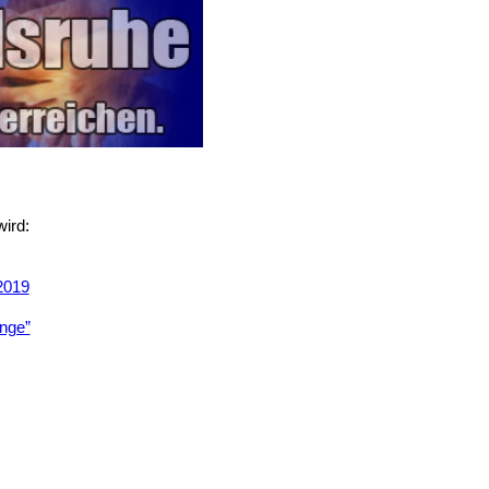
wird:
2019
nge”