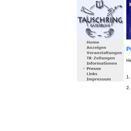
P
Hi
1.
2.